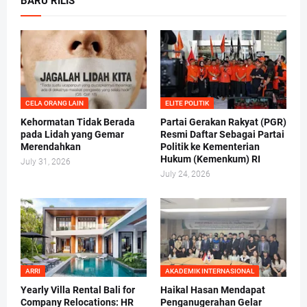
BARU RILIS
CELA ORANG LAIN
ELITE POLITIK
Kehormatan Tidak Berada
Partai Gerakan Rakyat (PGR)
pada Lidah yang Gemar
Resmi Daftar Sebagai Partai
Merendahkan
Politik ke Kementerian
Hukum (Kemenkum) RI
July 31, 2026
July 24, 2026
ARRI
AKADEMIK INTERNASIONAL
Yearly Villa Rental Bali for
Haikal Hasan Mendapat
Company Relocations: HR
Penganugerahan Gelar