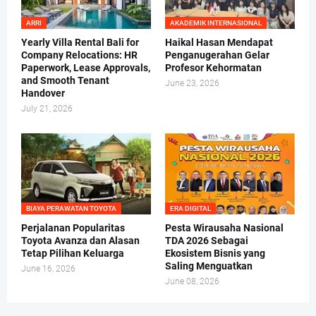
ARRI
AKADEMIK INTERNASIONAL
Yearly Villa Rental Bali for
Haikal Hasan Mendapat
Company Relocations: HR
Penganugerahan Gelar
Paperwork, Lease Approvals,
Profesor Kehormatan
and Smooth Tenant
June 23, 2026
Handover
July 21, 2026
BIAYA PERAWATAN TOYOTA
ERA DIGITAL
Perjalanan Popularitas
Pesta Wirausaha Nasional
Toyota Avanza dan Alasan
TDA 2026 Sebagai
Tetap Pilihan Keluarga
Ekosistem Bisnis yang
Saling Menguatkan
June 16, 2026
June 08, 2026