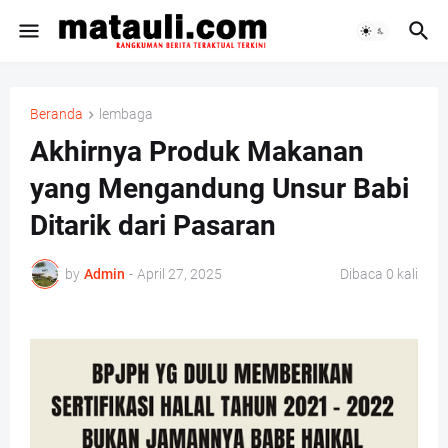
Beranda
lembaga
Akhirnya Produk Makanan
yang Mengandung Unsur Babi
Ditarik dari Pasaran
by
Admin
-
April 27, 2025
Dibaca
0
kali