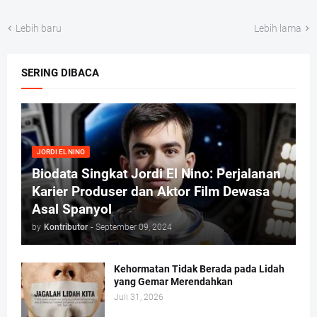
Lebih baru
Lebih lama
SERING DIBACA
JORDI EL NINO
Biodata Singkat Jordi El Nino: Perjalanan
Karier Produser dan Aktor Film Dewasa
Asal Spanyol
by
Kontributor
-
September 09, 2024
Kehormatan Tidak Berada pada Lidah
yang Gemar Merendahkan
Juli 31, 2026