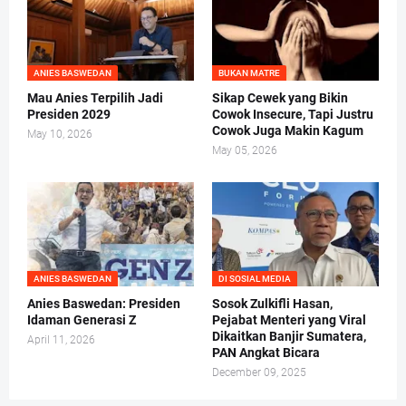
ANIES BASWEDAN
BUKAN MATRE
Mau Anies Terpilih Jadi
Sikap Cewek yang Bikin
Presiden 2029
Cowok Insecure, Tapi Justru
Cowok Juga Makin Kagum
May 10, 2026
May 05, 2026
ANIES BASWEDAN
DI SOSIAL MEDIA
Anies Baswedan: Presiden
Sosok Zulkifli Hasan,
Idaman Generasi Z
Pejabat Menteri yang Viral
Dikaitkan Banjir Sumatera,
April 11, 2026
PAN Angkat Bicara
December 09, 2025