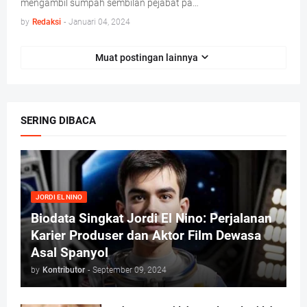
mengambil sumpah sembilan pejabat pa…
by
Redaksi
-
Januari 04, 2024
Muat postingan lainnya
SERING DIBACA
JORDI EL NINO
Biodata Singkat Jordi El Nino: Perjalanan
Karier Produser dan Aktor Film Dewasa
Asal Spanyol
by
Kontributor
-
September 09, 2024