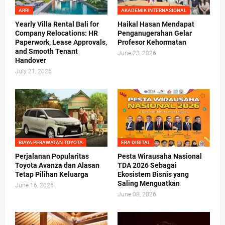
ARRI
AKADEMIK INTERNASIONAL
Yearly Villa Rental Bali for
Haikal Hasan Mendapat
Company Relocations: HR
Penganugerahan Gelar
Paperwork, Lease Approvals,
Profesor Kehormatan
and Smooth Tenant
June 23, 2026
Handover
July 21, 2026
BIAYA PERAWATAN TOYOTA
ERA DIGITAL
Perjalanan Popularitas
Pesta Wirausaha Nasional
Toyota Avanza dan Alasan
TDA 2026 Sebagai
Tetap Pilihan Keluarga
Ekosistem Bisnis yang
Saling Menguatkan
June 16, 2026
June 08, 2026