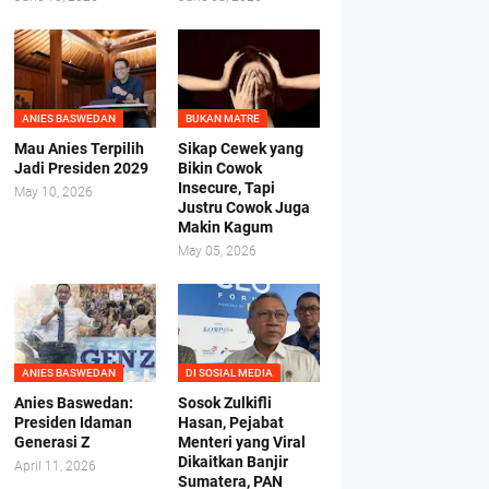
ANIES BASWEDAN
BUKAN MATRE
Mau Anies Terpilih
Sikap Cewek yang
Jadi Presiden 2029
Bikin Cowok
Insecure, Tapi
May 10, 2026
Justru Cowok Juga
Makin Kagum
May 05, 2026
ANIES BASWEDAN
DI SOSIAL MEDIA
Anies Baswedan:
Sosok Zulkifli
Presiden Idaman
Hasan, Pejabat
Generasi Z
Menteri yang Viral
Dikaitkan Banjir
April 11, 2026
Sumatera, PAN