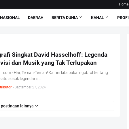
Home
NASIONAL
DAERAH
BERITA DUNIA
KANAL
PROFI
rafi Singkat David Hasselhoff: Legenda
visi dan Musik yang Tak Terlupakan
i.com - Hai, Teman-Teman! Kali ini kita bakal ngobrol tentang
satu sosok legendaris…
tributor
-
September 27, 2024
 postingan lainnya