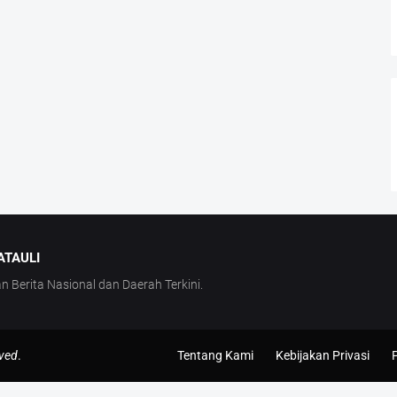
ATAULI
Berita Nasional dan Daerah Terkini.
rved
.
Tentang Kami
Kebijakan Privasi