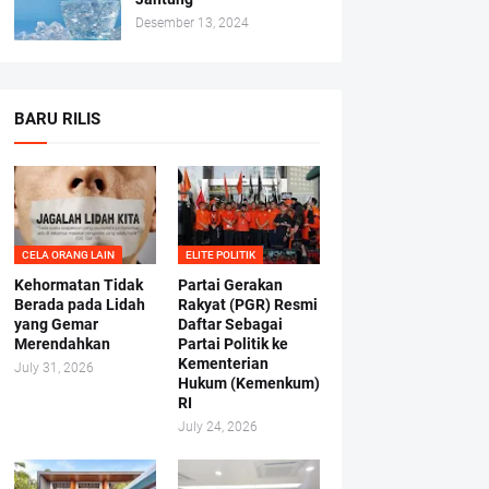
Desember 13, 2024
BARU RILIS
CELA ORANG LAIN
ELITE POLITIK
Kehormatan Tidak
Partai Gerakan
Berada pada Lidah
Rakyat (PGR) Resmi
yang Gemar
Daftar Sebagai
Merendahkan
Partai Politik ke
Kementerian
July 31, 2026
Hukum (Kemenkum)
RI
July 24, 2026