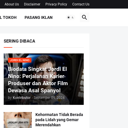
About Us
Disclaimer
Privacy Policy
Contact Us
L TOKOH
PASANG IKLAN
SERING DIBACA
JORDI EL NINO
Biodata Singkat Jordi El
Nino: Perjalanan Karier
Produser dan Aktor Film
Dewasa Asal Spanyol
by
Kontributor
-
September 09, 2024
Kehormatan Tidak Berada
pada Lidah yang Gemar
Merendahkan