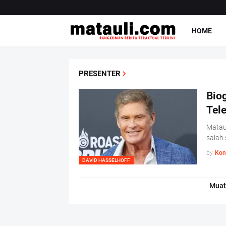
HOME
PRESENTER
Biog
Tele
Mataul
salah 
by
Kon
DAVID HASSELHOFF
Muat