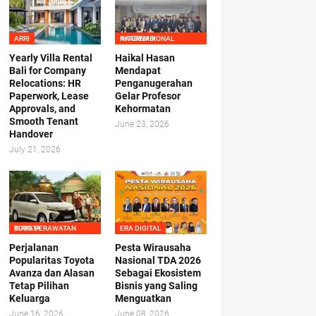
ARRI
AKADEMIK INTERNASIONAL
Yearly Villa Rental
Haikal Hasan
Bali for Company
Mendapat
Relocations: HR
Penganugerahan
Paperwork, Lease
Gelar Profesor
Approvals, and
Kehormatan
Smooth Tenant
June 23, 2026
Handover
July 21, 2026
BIAYA PERAWATAN TOYOTA
ERA DIGITAL
Perjalanan
Pesta Wirausaha
Popularitas Toyota
Nasional TDA 2026
Avanza dan Alasan
Sebagai Ekosistem
Tetap Pilihan
Bisnis yang Saling
Keluarga
Menguatkan
June 16, 2026
June 08, 2026