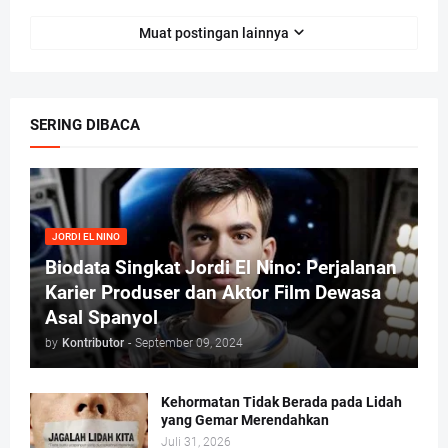
Muat postingan lainnya
SERING DIBACA
JORDI EL NINO
Biodata Singkat Jordi El Nino: Perjalanan
Karier Produser dan Aktor Film Dewasa
Asal Spanyol
by
Kontributor
-
September 09, 2024
Kehormatan Tidak Berada pada Lidah
yang Gemar Merendahkan
Juli 31, 2026