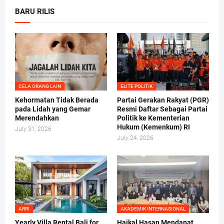
BARU RILIS
CELA ORANG LAIN
ELITE POLITIK
Kehormatan Tidak Berada
Partai Gerakan Rakyat (PGR)
pada Lidah yang Gemar
Resmi Daftar Sebagai Partai
Merendahkan
Politik ke Kementerian
Hukum (Kemenkum) RI
July 31, 2026
July 24, 2026
ARRI
AKADEMIK INTERNASIONAL
Yearly Villa Rental Bali for
Haikal Hasan Mendapat