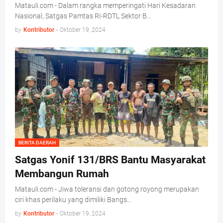
Matauli.com - Dalam rangka memperingati Hari Kesadaran
Nasional, Satgas Pamtas RI-RDTL Sektor B…
by
Kontributor
-
Oktober 19, 2024
BERITA DAERAH
Satgas Yonif 131/BRS Bantu Masyarakat
Membangun Rumah
Matauli.com - Jiwa toleransi dan gotong royong merupakan
ciri khas perilaku yang dimiliki Bangs…
by
Kontributor
-
Oktober 19, 2024