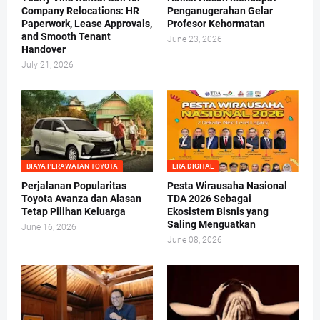
Company Relocations: HR
Penganugerahan Gelar
Paperwork, Lease Approvals,
Profesor Kehormatan
and Smooth Tenant
June 23, 2026
Handover
July 21, 2026
BIAYA PERAWATAN TOYOTA
ERA DIGITAL
Perjalanan Popularitas
Pesta Wirausaha Nasional
Toyota Avanza dan Alasan
TDA 2026 Sebagai
Tetap Pilihan Keluarga
Ekosistem Bisnis yang
Saling Menguatkan
June 16, 2026
June 08, 2026