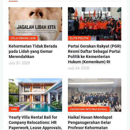
CELA ORANG LAIN
ELITE POLITIK
Kehormatan Tidak Berada
Partai Gerakan Rakyat (PGR)
pada Lidah yang Gemar
Resmi Daftar Sebagai Partai
Merendahkan
Politik ke Kementerian
Hukum (Kemenkum) RI
July 31, 2026
July 24, 2026
ARRI
AKADEMIK INTERNASIONAL
Yearly Villa Rental Bali for
Haikal Hasan Mendapat
Company Relocations: HR
Penganugerahan Gelar
Paperwork, Lease Approvals,
Profesor Kehormatan