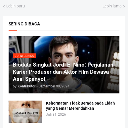
Lebih baru
Lebih lama
SERING DIBACA
JORDI EL NINO
Biodata Singkat Jordi El Nino: Perjalanan
Karier Produser dan Aktor Film Dewasa
Asal Spanyol
by
Kontributor
-
September 09, 2024
Kehormatan Tidak Berada pada Lidah
yang Gemar Merendahkan
Juli 31, 2026