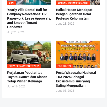
ARRI
AKADEMIK INTERNASIONAL
Yearly Villa Rental Bali for
Haikal Hasan Mendapat
Company Relocations: HR
Penganugerahan Gelar
Paperwork, Lease Approvals,
Profesor Kehormatan
and Smooth Tenant
June 23, 2026
Handover
July 21, 2026
BIAYA PERAWATAN TOYOTA
ERA DIGITAL
Perjalanan Popularitas
Pesta Wirausaha Nasional
Toyota Avanza dan Alasan
TDA 2026 Sebagai
Tetap Pilihan Keluarga
Ekosistem Bisnis yang
Saling Menguatkan
June 16, 2026
June 08, 2026