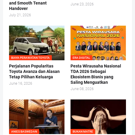
and Smooth Tenant
June 23, 2026
Handover
July 21, 2026
BIAYA PERAWATAN TOYOTA
ERA DIGITAL
Perjalanan Popularitas
Pesta Wirausaha Nasional
Toyota Avanza dan Alasan
TDA 2026 Sebagai
Tetap Pilihan Keluarga
Ekosistem Bisnis yang
Saling Menguatkan
June 16, 2026
June 08, 2026
ANIES BASWEDAN
BUKAN MATRE