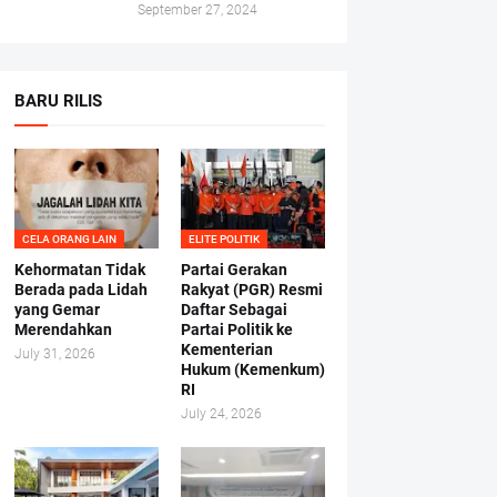
September 27, 2024
BARU RILIS
CELA ORANG LAIN
ELITE POLITIK
Kehormatan Tidak
Partai Gerakan
Berada pada Lidah
Rakyat (PGR) Resmi
yang Gemar
Daftar Sebagai
Merendahkan
Partai Politik ke
Kementerian
July 31, 2026
Hukum (Kemenkum)
RI
July 24, 2026