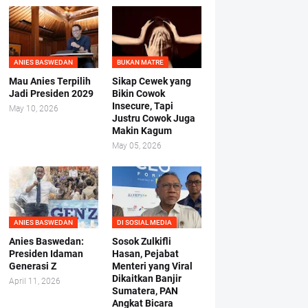
ANIES BASWEDAN
BUKAN MATRE
Mau Anies Terpilih
Sikap Cewek yang
Jadi Presiden 2029
Bikin Cowok
Insecure, Tapi
May 10, 2026
Justru Cowok Juga
Makin Kagum
May 05, 2026
ANIES BASWEDAN
DI SOSIAL MEDIA
Anies Baswedan:
Sosok Zulkifli
Presiden Idaman
Hasan, Pejabat
Generasi Z
Menteri yang Viral
Dikaitkan Banjir
April 11, 2026
Sumatera, PAN
Angkat Bicara