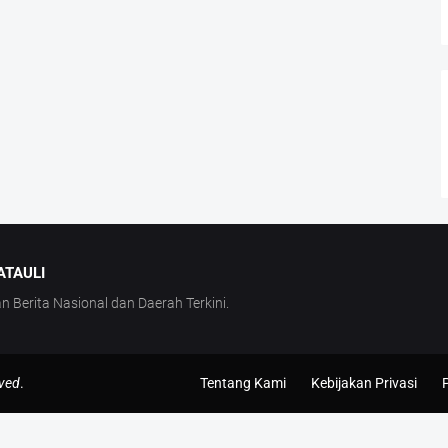
ATAULI
Berita Nasional dan Daerah Terkini.
rved
.
Tentang Kami
Kebijakan Privasi