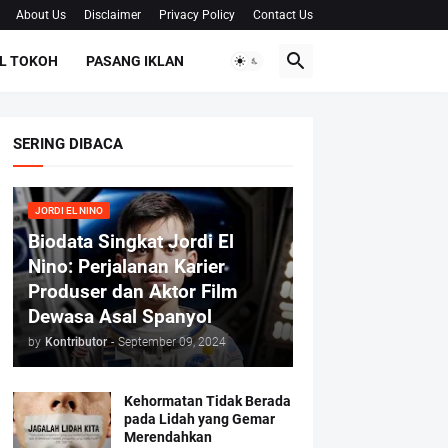
About Us
Disclaimer
Privacy Policy
Contact Us
L TOKOH
PASANG IKLAN
SERING DIBACA
JORDI EL NINO
Biodata Singkat Jordi El
Nino: Perjalanan Karier
Produser dan Aktor Film
Dewasa Asal Spanyol
by
Kontributor
-
September 09, 2024
Kehormatan Tidak Berada
pada Lidah yang Gemar
Merendahkan