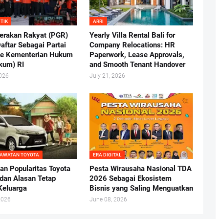
ITIK
ARRI
Gerakan Rakyat (PGR)
Yearly Villa Rental Bali for
aftar Sebagai Partai
Company Relocations: HR
 ke Kementerian Hukum
Paperwork, Lease Approvals,
kum) RI
and Smooth Tenant Handover
2026
July 21, 2026
RAWATAN TOYOTA
ERA DIGITAL
nan Popularitas Toyota
Pesta Wirausaha Nasional TDA
dan Alasan Tetap
2026 Sebagai Ekosistem
 Keluarga
Bisnis yang Saling Menguatkan
2026
June 08, 2026