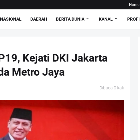
Home
NASIONAL
DAERAH
BERITA DUNIA
KANAL
PROFI
 P19, Kejati DKI Jakarta
da Metro Jaya
Dibaca
0
kali