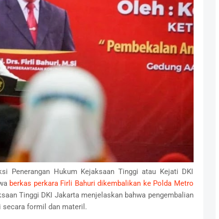
ksi Penerangan Hukum Kejaksaan Tinggi atau Kejati DKI
hwa
berkas perkara Firli Bahuri dikembalikan ke Polda Metro
ksaan Tinggi DKI Jakarta menjelaskan bahwa pengembalian
 secara formil dan materil.