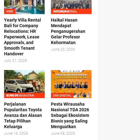
ARRI
AKADEMIK INTERNASIONAL
Yearly Villa Rental
Haikal Hasan
Bali for Company
Mendapat
Relocations: HR
Penganugerahan
Paperwork, Lease
Gelar Profesor
Approvals, and
Kehormatan
Smooth Tenant
June 23, 2026
Handover
July 21, 2026
BIAYA PERAWATAN TOYOTA
ERA DIGITAL
Perjalanan
Pesta Wirausaha
Popularitas Toyota
Nasional TDA 2026
Avanza dan Alasan
Sebagai Ekosistem
Tetap Pilihan
Bisnis yang Saling
Keluarga
Menguatkan
June 16, 2026
June 08, 2026