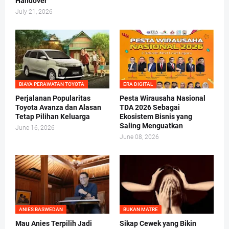
Handover
July 21, 2026
BIAYA PERAWATAN TOYOTA
ERA DIGITAL
Perjalanan Popularitas
Pesta Wirausaha Nasional
Toyota Avanza dan Alasan
TDA 2026 Sebagai
Tetap Pilihan Keluarga
Ekosistem Bisnis yang
Saling Menguatkan
June 16, 2026
June 08, 2026
ANIES BASWEDAN
BUKAN MATRE
Mau Anies Terpilih Jadi
Sikap Cewek yang Bikin