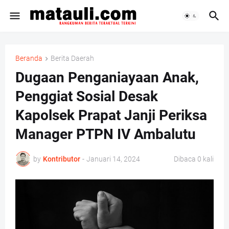
Beranda
Berita Daerah
Dugaan Penganiayaan Anak,
Penggiat Sosial Desak
Kapolsek Prapat Janji Periksa
Manager PTPN IV Ambalutu
by
Kontributor
-
Januari 14, 2024
Dibaca
0
kali