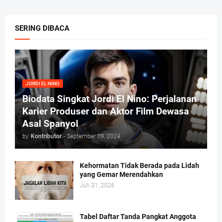
SERING DIBACA
JORDI EL NINO
Biodata Singkat Jordi El Nino: Perjalanan
Karier Produser dan Aktor Film Dewasa
Asal Spanyol
by
Kontributor
-
September 09, 2024
Kehormatan Tidak Berada pada Lidah
yang Gemar Merendahkan
Juli 31, 2026
Tabel Daftar Tanda Pangkat Anggota