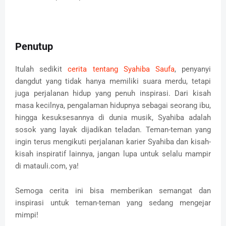
Penutup
Itulah sedikit
cerita tentang Syahiba Saufa
, penyanyi
dangdut yang tidak hanya memiliki suara merdu, tetapi
juga perjalanan hidup yang penuh inspirasi. Dari kisah
masa kecilnya, pengalaman hidupnya sebagai seorang ibu,
hingga kesuksesannya di dunia musik, Syahiba adalah
sosok yang layak dijadikan teladan. Teman-teman yang
ingin terus mengikuti perjalanan karier Syahiba dan kisah-
kisah inspiratif lainnya, jangan lupa untuk selalu mampir
di matauli.com, ya!
Semoga cerita ini bisa memberikan semangat dan
inspirasi untuk teman-teman yang sedang mengejar
mimpi!