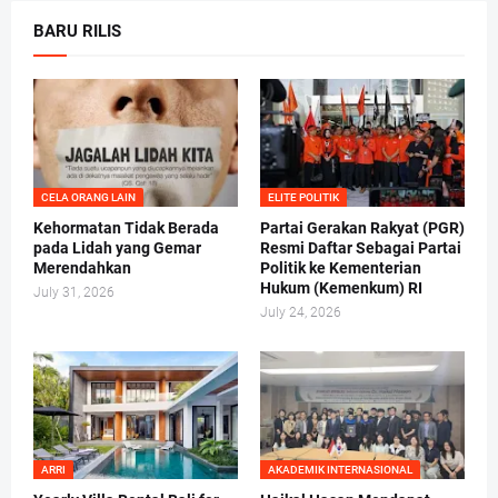
BARU RILIS
CELA ORANG LAIN
ELITE POLITIK
Kehormatan Tidak Berada
Partai Gerakan Rakyat (PGR)
pada Lidah yang Gemar
Resmi Daftar Sebagai Partai
Merendahkan
Politik ke Kementerian
Hukum (Kemenkum) RI
July 31, 2026
July 24, 2026
ARRI
AKADEMIK INTERNASIONAL