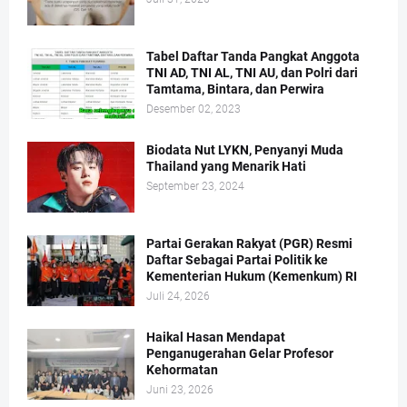
Tabel Daftar Tanda Pangkat Anggota
TNI AD, TNI AL, TNI AU, dan Polri dari
Tamtama, Bintara, dan Perwira
Desember 02, 2023
Biodata Nut LYKN, Penyanyi Muda
Thailand yang Menarik Hati
September 23, 2024
Partai Gerakan Rakyat (PGR) Resmi
Daftar Sebagai Partai Politik ke
Kementerian Hukum (Kemenkum) RI
Juli 24, 2026
Haikal Hasan Mendapat
Penganugerahan Gelar Profesor
Kehormatan
Juni 23, 2026