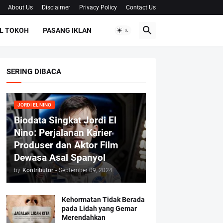
About Us
Disclaimer
Privacy Policy
Contact Us
L TOKOH
PASANG IKLAN
SERING DIBACA
JORDI EL NINO
Biodata Singkat Jordi El
Nino: Perjalanan Karier
Produser dan Aktor Film
Dewasa Asal Spanyol
by
Kontributor
-
September 09, 2024
Kehormatan Tidak Berada
pada Lidah yang Gemar
Merendahkan