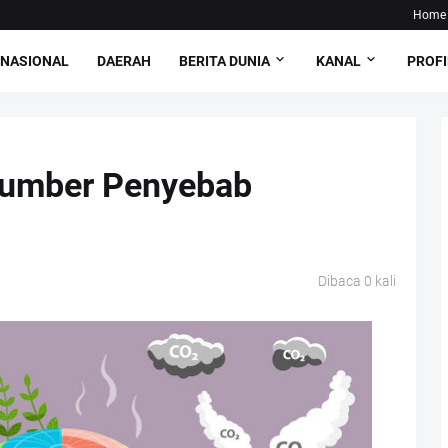
Home
NASIONAL
DAERAH
BERITA DUNIA
KANAL
PROFI
sumber Penyebab
Dibaca
0
kali