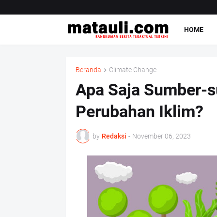
HOME
Beranda
Climate Change
Apa Saja Sumber-
Perubahan Iklim?
by
Redaksi
-
November 06, 2023