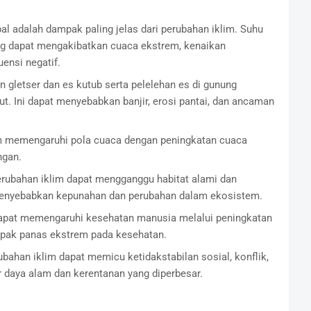
l adalah dampak paling jelas dari perubahan iklim. Suhu
yang dapat mengakibatkan cuaca ekstrem, kenaikan
ensi negatif.
 gletser dan es kutub serta pelelehan es di gunung
. Ini dapat menyebabkan banjir, erosi pantai, dan ancaman
m memengaruhi pola cuaca dengan peningkatan cuaca
ngan.
rubahan iklim dapat mengganggu habitat alami dan
menyebabkan kepunahan dan perubahan dalam ekosistem.
apat memengaruhi kesehatan manusia melalui peningkatan
ampak panas ekstrem pada kesehatan.
ubahan iklim dapat memicu ketidakstabilan sosial, konflik,
 daya alam dan kerentanan yang diperbesar.