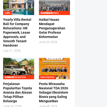
ARRI
AKADEMIK INTERNASIONAL
Yearly Villa Rental
Haikal Hasan
Bali for Company
Mendapat
Relocations: HR
Penganugerahan
Paperwork, Lease
Gelar Profesor
Approvals, and
Kehormatan
Smooth Tenant
June 23, 2026
Handover
July 21, 2026
BIAYA PERAWATAN TOYOTA
ERA DIGITAL
Perjalanan
Pesta Wirausaha
Popularitas Toyota
Nasional TDA 2026
Avanza dan Alasan
Sebagai Ekosistem
Tetap Pilihan
Bisnis yang Saling
Keluarga
Menguatkan
June 16, 2026
June 08, 2026