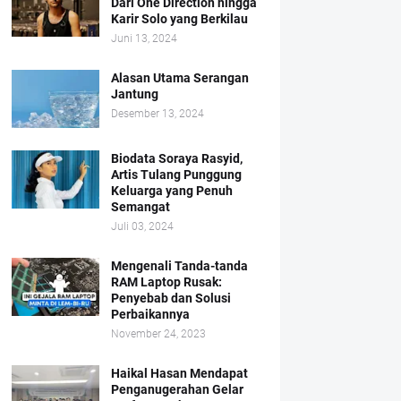
Dari One Direction hingga
Karir Solo yang Berkilau
Juni 13, 2024
Alasan Utama Serangan
Jantung
Desember 13, 2024
Biodata Soraya Rasyid,
Artis Tulang Punggung
Keluarga yang Penuh
Semangat
Juli 03, 2024
Mengenali Tanda-tanda
RAM Laptop Rusak:
Penyebab dan Solusi
Perbaikannya
November 24, 2023
Haikal Hasan Mendapat
Penganugerahan Gelar