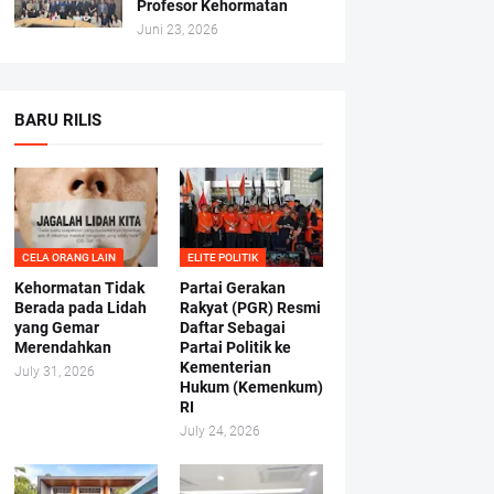
Profesor Kehormatan
Juni 23, 2026
BARU RILIS
CELA ORANG LAIN
ELITE POLITIK
Kehormatan Tidak
Partai Gerakan
Berada pada Lidah
Rakyat (PGR) Resmi
yang Gemar
Daftar Sebagai
Merendahkan
Partai Politik ke
Kementerian
July 31, 2026
Hukum (Kemenkum)
RI
July 24, 2026