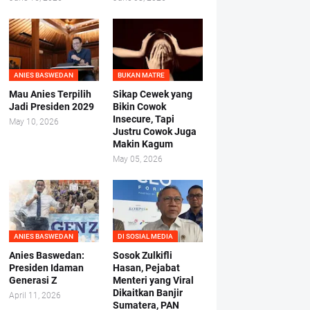
ANIES BASWEDAN
BUKAN MATRE
Mau Anies Terpilih
Sikap Cewek yang
Jadi Presiden 2029
Bikin Cowok
Insecure, Tapi
May 10, 2026
Justru Cowok Juga
Makin Kagum
May 05, 2026
ANIES BASWEDAN
DI SOSIAL MEDIA
Anies Baswedan:
Sosok Zulkifli
Presiden Idaman
Hasan, Pejabat
Generasi Z
Menteri yang Viral
Dikaitkan Banjir
April 11, 2026
Sumatera, PAN